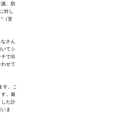
介護、防
に対し
”（安
みなさん
頂いてシ
ーチで出
合わせて
ます。こ
ます。最
うした計
思いま