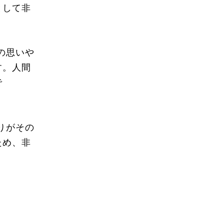
として非
の思いや
す。人間
で
りがその
ため、非