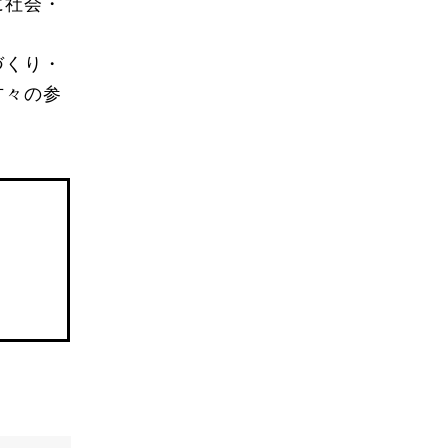
に社会・
づくり・
方々の参