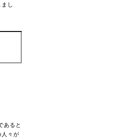
しまし
であると
の人々が