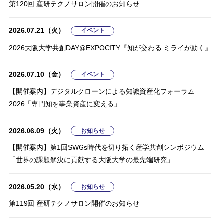
第120回 産研テクノサロン開催のお知らせ
【開催案内】第1回SWGs時代を切り拓く産学共創シンポジウム
第120回 産研テクノサロン開催のお知らせ
医療機器開発人材育成プログラム「TRACS」2026年度受講者募
「世界の課題解決に貢献する大阪大学の最先端研究」
集のお知らせ
2026.07.21（火）
2026.07.21（火）
イベント
イベント
2026.05.20（水）
2025.05.26（月）
お知らせ
募集情報
2026大阪大学共創DAY@EXPOCITY『知が交わる ミライが動く』
2026大阪大学共創DAY@EXPOCITY『知が交わる ミライが動く』
第119回 産研テクノサロン開催のお知らせ
令和7年度 D3C学際共創プロジェクト 研究提案公募のご案内
2026.07.10（金）
2026.07.10（金）
イベント
イベント
2026.04.27（月）
2024.10.22（火）
お知らせ
募集情報
【開催案内】デジタルクローンによる知識資産化フォーラム
【開催案内】デジタルクローンによる知識資産化フォーラム
2026「専門知を事業資産に変える」
2025年度地域共創研究員成果報告会を開催しました
2026「専門知を事業資産に変える」
（入居募集：申請期限2025年1月31日）「大阪大学・日本財団感
染症センター」（2025年２月竣工予定）におけるオープンラボの
入居募集について
2026.06.09（火）
2026.04.24（金）
2026.04.13（月）
お知らせ
お知らせ
イベント
【開催案内】第1回SWGs時代を切り拓く産学共創シンポジウム
大阪大学と泉大津市の連携により、生活習慣改善プロジェクト
【開催案内】大阪大学 接合科学研究所・産学連携シンポジウム
2024.07.19（金）
募集情報
「世界の課題解決に貢献する大阪大学の最先端研究」
「Teaching Kitchen」を実施
第 9 回 出島コンソーシアムセミナー
【募集期間7/8（月）～8/30（金）】クラウドファンディング「架
け橋を創る、未来を拓く｜文理の枠を越えグローバルリーダーの
2026.05.20（水）
2026.04.15（水）
2026.02.04（水）
お知らせ
お知らせ
イベント
育成を」募集中
第119回 産研テクノサロン開催のお知らせ
感染症危機事象に備えた5者連携協力協定を締結しました
シンポジウム「イノベーション人材を育てるリカレント教育 ～
Industry on Campusが拓く未来 企業成長と個人キャリアをつな