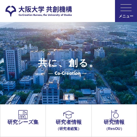
メニュー
共に、創る。
研究シーズ集
研究者情報
研究情報
（研究者総覧）
（ResOU）