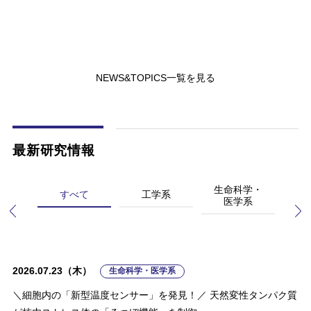
2023.10.13（金）
募集情報
ぐ学び～」
第2回「シーズ育成グラント」募集開始
NEWS&TOPICS一覧を見る
最新研究情報
生命科学・
自
すべて
工学系
医学系
（
命
2026.07.23（木）
2026.07.23（木）
2026.07.23（木）
2026.07.23（木）
2026.07.23（木）
2026.02.16（月）
生命科学・医学系
生命科学・医学系
自然科学系（工・生命・医を除く）
人文学・社会科学系
工学系
その他
＼細胞内の「新型温度センサー」を発見！／ 天然変性タンパク質
常識を覆す新材料で有機薄膜太陽電池の性能向上に成功
＼細胞内の「新型温度センサー」を発見！／ 天然変性タンパク質
正方形分子を組み上げた3次元周期構造の合成に成功
ロボットが幼児の粘り強さを高めることを実証
中性子過剰なスズ原子核は小さい