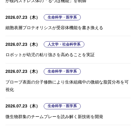
が核内ストレス体の「るつぼ機能」を制御
が核内ストレス体の「るつぼ機能」を制御
2026.07.23（木）
2026.01.29（木）
2026.07.23（木）
2025.07.04（金）
自然科学系（工・生命・医を除く）
人文学・社会科学系
工学系
その他
2026.07.23（木）
2026.07.23（木）
生命科学・医学系
生命科学・医学系
宇宙環境に強い新しい保護膜を開発
２つの架橋により強粘着と易解体を実現
「適合するドナーは限られています」の一文で、骨髄ドナーの提
＼客観的にガラガラ声を評価できる新指標／ ガラガラ声の程度を
細胞表層プロテオリシスが受容体機能を書き換える
細胞表層プロテオリシスが受容体機能を書き換える
供調整が進む
自動的に定量化する音響モデル「ARI」を開発！
2026.04.15（水）
2026.01.29（木）
自然科学系（工・生命・医を除く）
工学系
2026.07.23（木）
2026.07.23（木）
2026.04.06（月）
2025.03.07（金）
人文学・社会科学系
生命科学・医学系
人文学・社会科学系
その他
半導体ナノ粒子CuGaS₂の新しい光学機能を発見
量子物質に新たな境界線
ロボットが幼児の粘り強さを高めることを実証
プローブ表面の分子修飾により生体組織中の微細な脂質分布を可
＼心理療法の学びをもっと深めたい！／ 自分自身に認知行動療法
絶縁膜と炭化ケイ素（SiC）の界面に局在する 発光中心のエネル
視化
を使って学ぶ トレーニングプログラムの開発
ギー準位を解明
2026.04.15（水）
2026.01.29（木）
自然科学系（工・生命・医を除く）
工学系
2026.07.23（木）
生命科学・医学系
＼機能で物質を選びとる！／ 光るナノダイヤモンドだけを光の圧
＼冷やしても電子のスピンは凍りつかない？／ 氷のような乱れに
2026.07.23（木）
2026.02.16（月）
2024.11.06（水）
生命科学・医学系
人文学・社会科学系
その他
プローブ表面の分子修飾により生体組織中の微細な脂質分布を可
力で選ぶことに成功
よって電子のスピンが 低い温度でも揺らいでいる状態を発見
視化
微生物群集のチームプレーを読み解く新技術を開発
感染経験が「気づかぬ感染」への認知を高め、 マスク着用を促す
＼100ナノメートル以上の距離でも発生！／ プラズモンと分子の
長距離相互作用を新発見
2026.04.15（水）
2026.01.14（水）
自然科学系（工・生命・医を除く）
工学系
2026.07.23（木）
2026.07.23（木）
2026.01.14（水）
生命科学・医学系
生命科学・医学系
人文学・社会科学系
蛍石型強誘電体の分極反転における原子の動きをリアルタイムに
結晶中トリウム229原子核アイソマーのクエンチ機構の解明に前
2024.10.21（月）
その他
微生物群集のチームプレーを読み解く新技術を開発
直接観察
前頭前野外側部の中部〜後部で、脳は“考える”
進
世界8カ国調査で明らかになった ワクチン接種メッセージの「光
と影」
AI読唇アプリで声を失った方の声を再生